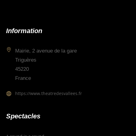
Information
Mairie, 2 avenue de la gare
Triguères
45220
France
https://www.theatredesvallees.fr
Spectacles