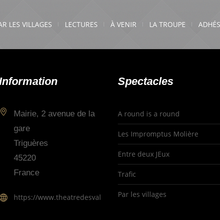
AR LES VILLAGES
LECTURES
À VENIR
LA TROUPE
ADHÉS
Information
Spectacles
Mairie, 2 avenue de la
A round is a round
gare
Les Impromptus Molière
Triguères
Entre deux JEux
45220
France
Trafic
Par les villages
https://www.theatredesvallees.fr