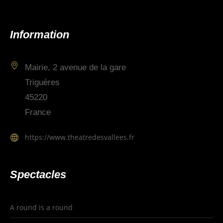
Information
Mairie, 2 avenue de la gare
Triguères
45220
France
https://www.theatredesvallees.fr
Spectacles
A round is a round