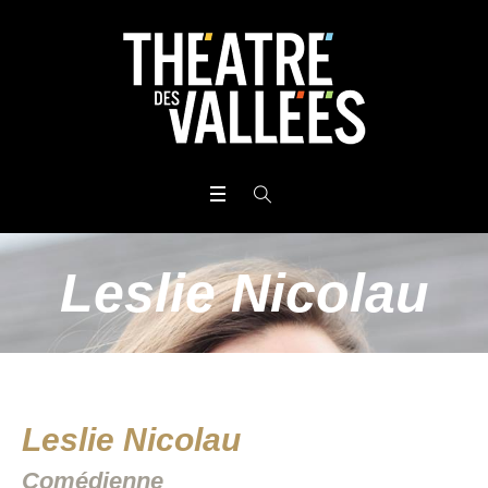
Leslie Nicolau
Leslie Nicolau
Comédienne