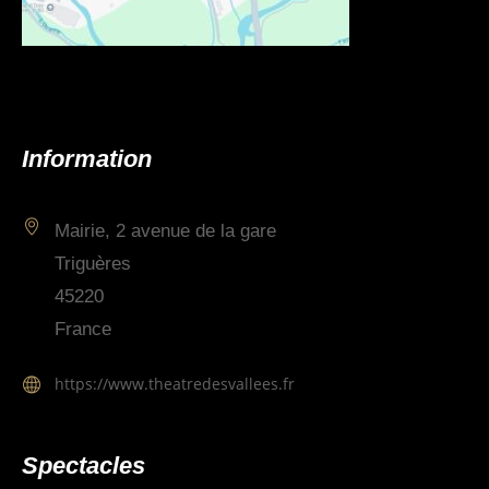
Information
Mairie, 2 avenue de la gare
Triguères
45220
France
https://www.theatredesvallees.fr
Spectacles