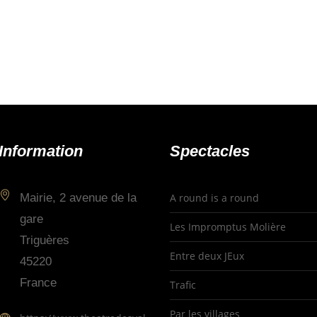
Information
Spectacles
Mairie, 2 avenue de la
A round is a round
gare
Les Impromptus Molière
Triguères
Entre deux JEux
45220
France
Trafic
Par les villages