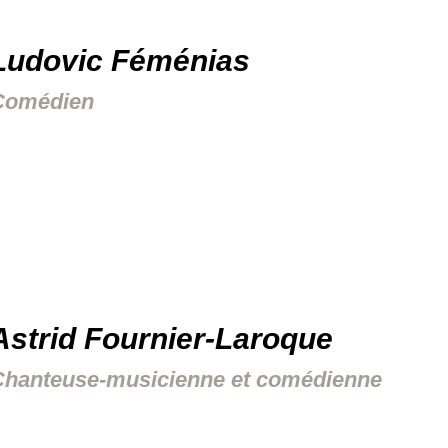
Ludovic Féménias
Comédien
Astrid Fournier-Laroque
Chanteuse-musicienne et comédienne