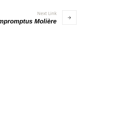
Next Link
Impromptus Molière