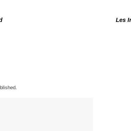
d
Les 
blished.