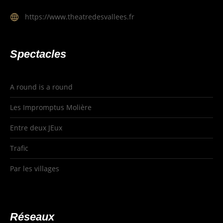
https://www.theatredesvallees.fr
Spectacles
A round is a round
Les Impromptus Molière
Entre deux JEux
Trafic
Par les villages
Réseaux