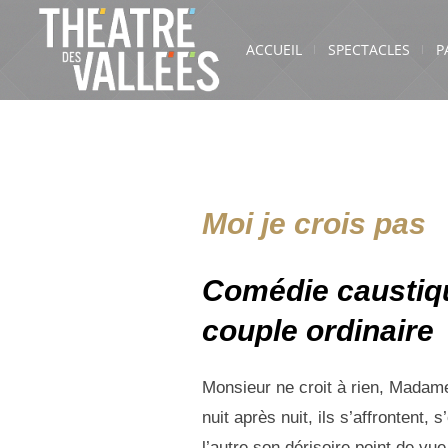
ACCUEIL
SPECTACLES
P
Moi je crois pas
Comédie caustiqu
couple ordinaire
Monsieur ne croit à rien, Madame 
nuit après nuit, ils s’affrontent
l’autre son dérisoire point de vue